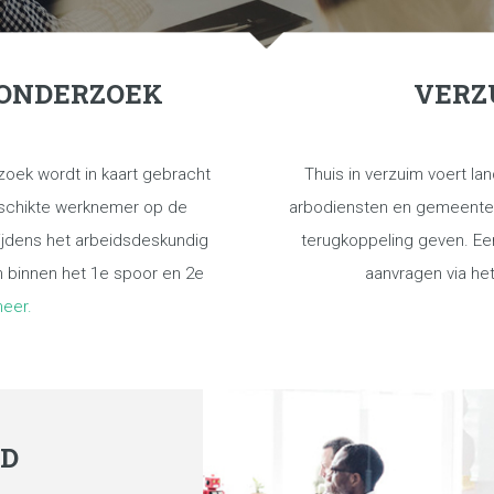
 ONDERZOEK
VERZ
oek wordt in kaart gebracht
Thuis in verzuim voert la
schikte werknemer op de
arbodiensten en gemeentes
tijdens het arbeidsdeskundig
terugkoppeling geven. Ee
 binnen het 1e spoor en 2e
aanvragen via he
meer.
ID